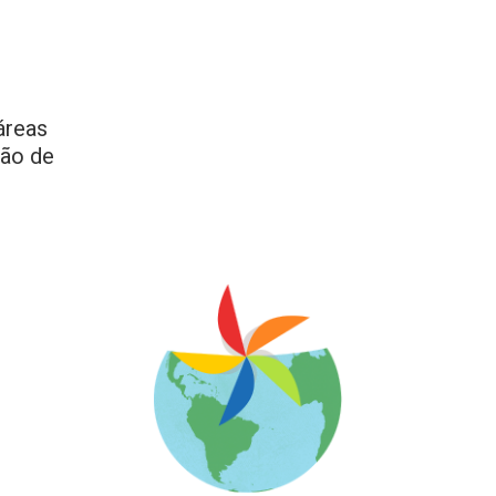
áreas
são de