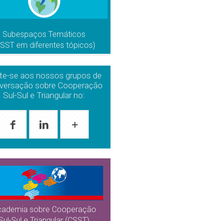
Subespaços Temáticos
CSST em diferentes tópicos)
te-se aos nossos grupos de
versação sobre Cooperação
Sul-Sul e Triangular no:
cademia sobre Cooperação
Sul-Sul e Triangular (CSST)